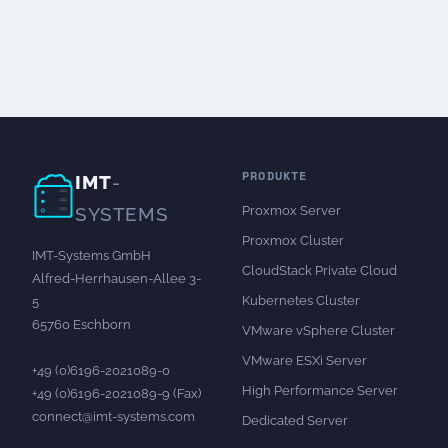
PRODUKTE
IMT
-
Proxmox Server
SYSTEMS
Proxmox Cluster
IMT-Systems GmbH
CloudStack Private Cloud
Alfred-Herrhausen-Allee 3-
Kubernetes Cluster
5
65760 Eschborn
VMware vSphere Cluster
VMware ESXi Server
+49 (0)6196-2021089-0
High Performance Server
+49 (0)6196-2021089-9 (Fax)
connect@imt-systems.com
Dedicated Server